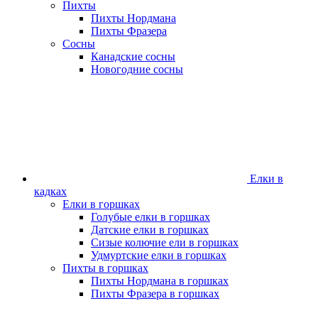
Пихты
Пихты Нордмана
Пихты Фразера
Сосны
Канадские сосны
Новогодние сосны
Елки в
кадках
Елки в горшках
Голубые елки в горшках
Датские елки в горшках
Сизые колючие ели в горшках
Удмуртские елки в горшках
Пихты в горшках
Пихты Нордмана в горшках
Пихты Фразера в горшках