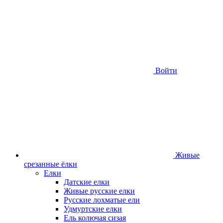
Войти
Живые
срезанные ёлки
Елки
Датские елки
Живые русские елки
Русские лохматые ели
Удмуртские елки
Ель колючая сизая