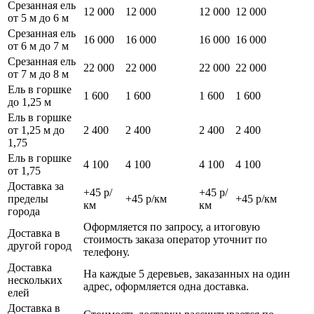
Срезанная ель
12 000
12 000
12 000
12 000
от 5 м до 6 м
Срезанная ель
16 000
16 000
16 000
16 000
от 6 м до 7 м
Срезанная ель
22 000
22 000
22 000
22 000
от 7 м до 8 м
Ель в горшке
1 600
1 600
1 600
1 600
до 1,25 м
Ель в горшке
от 1,25 м до
2 400
2 400
2 400
2 400
1,75
Ель в горшке
4 100
4 100
4 100
4 100
от 1,75
Доставка за
+45 р/
+45 р/
пределы
+45 р/км
+45 р/км
км
км
города
Оформляется по запросу, а итоговую
Доставка в
стоимость заказа оператор уточнит по
другой город
телефону.
Доставка
На каждые 5 деревьев, заказанных на один
нескольких
адрес, оформляется одна доставка.
елей
Доставка в