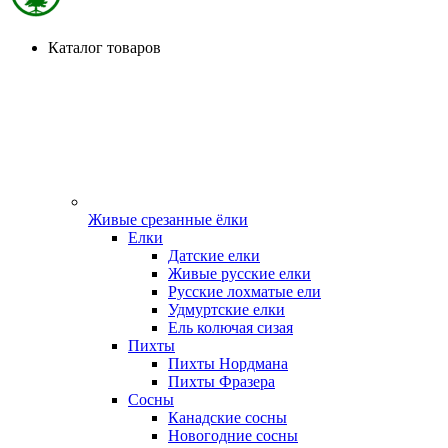
Каталог товаров
Живые срезанные ёлки
Елки
Датские елки
Живые русские елки
Русские лохматые ели
Удмуртские елки
Ель колючая сизая
Пихты
Пихты Нордмана
Пихты Фразера
Сосны
Канадские сосны
Новогодние сосны