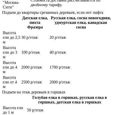
Стоимость доставки рассчитывается по
"Москва-
двойному тарифу.
Сити"
Подъем до квартиры срезанных деревьев, если нет лифта
Датская елка,
Русская елка, сосна новогодняя,
пихта
удмуртская елка, канадская
Фразера
сосна
Высота
ели до 2,5
30 р/этаж
20 р/этаж
м
Высота
ели до 3
100 р/этаж
40 р/этаж
м
Высота
ели до 4
2000 р/этаж
1700 р/этаж
м
Высота
ели от 4
2500 р/этаж
2000 р/этаж
м
Подъем на этаж деревьев в горшках
Голубая елка в горшках, русская елка в
горшках, датская елка в горшках
Высота ели
50 р/этаж
до 1 м