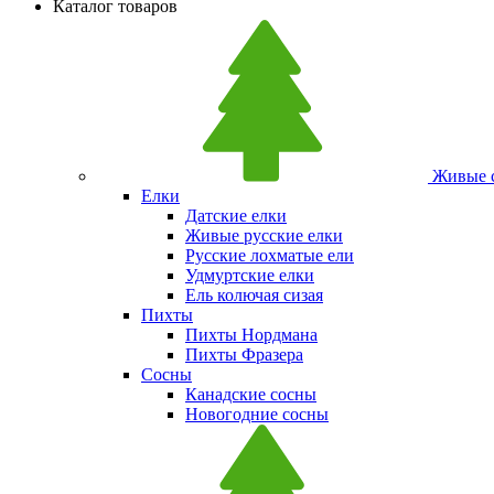
Каталог товаров
Живые с
Елки
Датские елки
Живые русские елки
Русские лохматые ели
Удмуртские елки
Ель колючая сизая
Пихты
Пихты Нордмана
Пихты Фразера
Сосны
Канадские сосны
Новогодние сосны