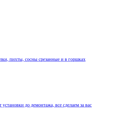
лки, пихты, сосны срезанные и в горшках
т установки до демонтажа, все сделаем за вас