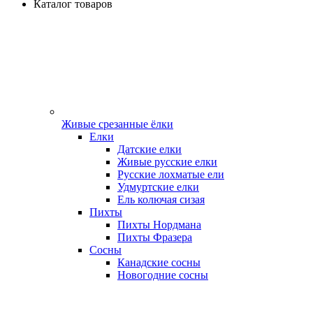
Каталог товаров
Живые срезанные ёлки
Елки
Датские елки
Живые русские елки
Русские лохматые ели
Удмуртские елки
Ель колючая сизая
Пихты
Пихты Нордмана
Пихты Фразера
Сосны
Канадские сосны
Новогодние сосны