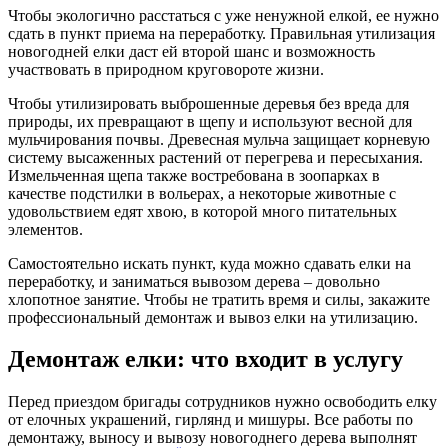
Чтобы экологично расстаться с уже ненужной елкой, ее нужно
сдать в пункт приема на переработку. Правильная утилизация
новогодней елки даст ей второй шанс и возможность
участвовать в природном круговороте жизни.
Чтобы утилизировать выброшенные деревья без вреда для
природы, их превращают в щепу и используют весной для
мульчирования почвы. Древесная мульча защищает корневую
систему высаженных растений от перегрева и пересыхания.
Измельченная щепа также востребована в зоопарках в
качестве подстилки в вольерах, а некоторые животные с
удовольствием едят хвою, в которой много питательных
элементов.
Самостоятельно искать пункт, куда можно сдавать елки на
переработку, и заниматься вывозом дерева – довольно
хлопотное занятие. Чтобы не тратить время и силы, закажите
профессиональный демонтаж и вывоз елки на утилизацию.
Демонтаж елки: что входит в услугу
Перед приездом бригады сотрудников нужно освободить елку
от елочных украшений, гирлянд и мишуры. Все работы по
демонтажу, выносу и вывозу новогоднего дерева выполнят