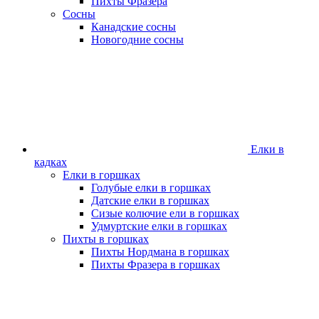
Пихты Фразера
Сосны
Канадские сосны
Новогодние сосны
Елки в
кадках
Елки в горшках
Голубые елки в горшках
Датские елки в горшках
Сизые колючие ели в горшках
Удмуртские елки в горшках
Пихты в горшках
Пихты Нордмана в горшках
Пихты Фразера в горшках