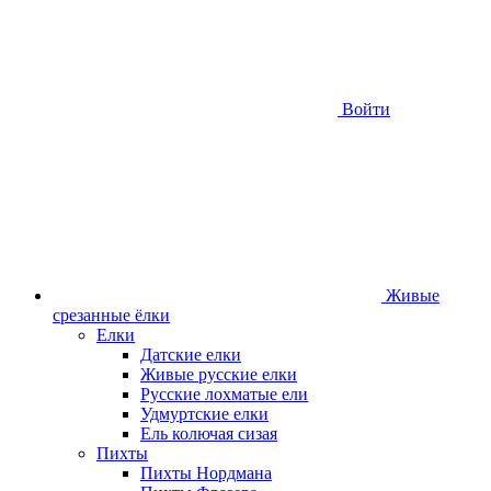
Войти
Живые
срезанные ёлки
Елки
Датские елки
Живые русские елки
Русские лохматые ели
Удмуртские елки
Ель колючая сизая
Пихты
Пихты Нордмана