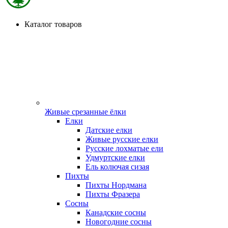
Каталог товаров
Живые срезанные ёлки
Елки
Датские елки
Живые русские елки
Русские лохматые ели
Удмуртские елки
Ель колючая сизая
Пихты
Пихты Нордмана
Пихты Фразера
Сосны
Канадские сосны
Новогодние сосны