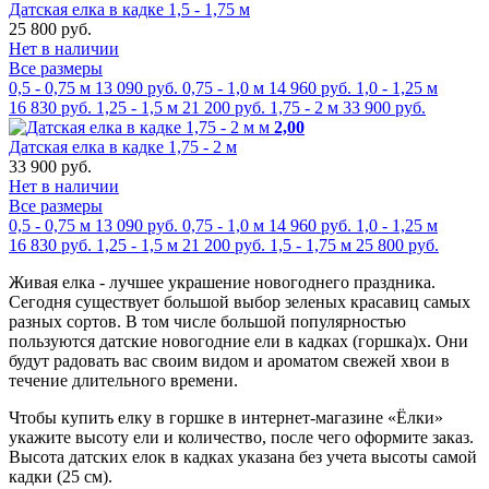
Датская елка в кадке 1,5 - 1,75 м
25 800 руб.
Нет в наличии
Все размеры
0,5 - 0,75 м
13 090 руб.
0,75 - 1,0 м
14 960 руб.
1,0 - 1,25 м
16 830 руб.
1,25 - 1,5 м
21 200 руб.
1,75 - 2 м
33 900 руб.
м
2,00
Датская елка в кадке 1,75 - 2 м
33 900 руб.
Нет в наличии
Все размеры
0,5 - 0,75 м
13 090 руб.
0,75 - 1,0 м
14 960 руб.
1,0 - 1,25 м
16 830 руб.
1,25 - 1,5 м
21 200 руб.
1,5 - 1,75 м
25 800 руб.
Живая елка - лучшее украшение новогоднего праздника.
Сегодня существует большой выбор зеленых красавиц самых
разных сортов. В том числе большой популярностью
пользуются датские новогодние ели в кадках (горшка)х. Они
будут радовать вас своим видом и ароматом свежей хвои в
течение длительного времени.
Чтобы купить елку в горшке в интернет-магазине «Ёлки»
укажите высоту ели и количество, после чего оформите заказ.
Высота датских елок в кадках указана без учета высоты самой
кадки (25 см).