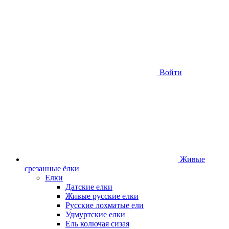
Войти
Живые
срезанные ёлки
Елки
Датские елки
Живые русские елки
Русские лохматые ели
Удмуртские елки
Ель колючая сизая