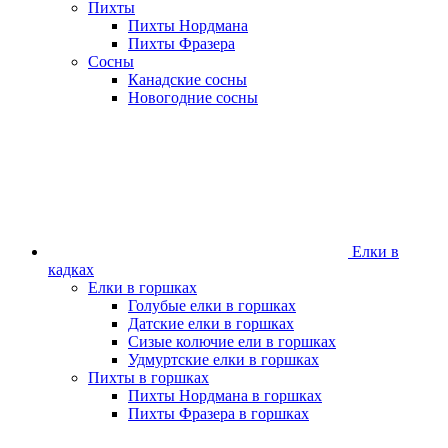
Пихты
Пихты Нордмана
Пихты Фразера
Сосны
Канадские сосны
Новогодние сосны
Елки в
кадках
Елки в горшках
Голубые елки в горшках
Датские елки в горшках
Сизые колючие ели в горшках
Удмуртские елки в горшках
Пихты в горшках
Пихты Нордмана в горшках
Пихты Фразера в горшках