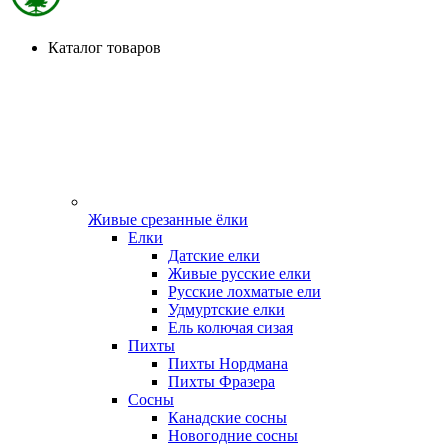
Каталог товаров
Живые срезанные ёлки
Елки
Датские елки
Живые русские елки
Русские лохматые ели
Удмуртские елки
Ель колючая сизая
Пихты
Пихты Нордмана
Пихты Фразера
Сосны
Канадские сосны
Новогодние сосны