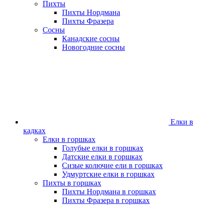
Пихты
Пихты Нордмана
Пихты Фразера
Сосны
Канадские сосны
Новогодние сосны
Елки в
кадках
Елки в горшках
Голубые елки в горшках
Датские елки в горшках
Сизые колючие ели в горшках
Удмуртские елки в горшках
Пихты в горшках
Пихты Нордмана в горшках
Пихты Фразера в горшках