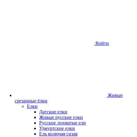
Войти
Живые
срезанные ёлки
Елки
Датские елки
Живые русские елки
Русские лохматые ели
Удмуртские елки
Ель колючая сизая