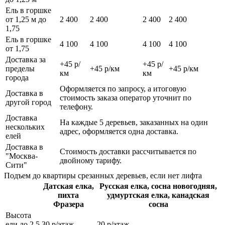
Ель в горшке
от 1,25 м до
2 400
2 400
2 400
2 400
1,75
Ель в горшке
4 100
4 100
4 100
4 100
от 1,75
Доставка за
+45 р/
+45 р/
пределы
+45 р/км
+45 р/км
км
км
города
Оформляется по запросу, а итоговую
Доставка в
стоимость заказа оператор уточнит по
другой город
телефону.
Доставка
На каждые 5 деревьев, заказанных на один
нескольких
адрес, оформляется одна доставка.
елей
Доставка в
Стоимость доставки рассчитывается по
"Москва-
двойному тарифу.
Сити"
Подъем до квартиры срезанных деревьев, если нет лифта
Датская елка,
Русская елка, сосна новогодняя,
пихта
удмуртская елка, канадская
Фразера
сосна
Высота
ели до 2,5
30 р/этаж
20 р/этаж