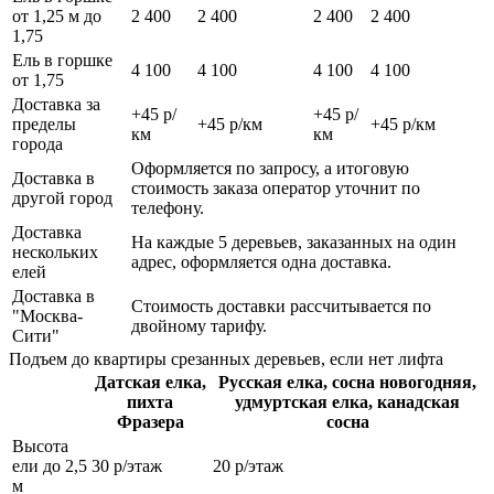
от 1,25 м до
2 400
2 400
2 400
2 400
1,75
Ель в горшке
4 100
4 100
4 100
4 100
от 1,75
Доставка за
+45 р/
+45 р/
пределы
+45 р/км
+45 р/км
км
км
города
Оформляется по запросу, а итоговую
Доставка в
стоимость заказа оператор уточнит по
другой город
телефону.
Доставка
На каждые 5 деревьев, заказанных на один
нескольких
адрес, оформляется одна доставка.
елей
Доставка в
Стоимость доставки рассчитывается по
"Москва-
двойному тарифу.
Сити"
Подъем до квартиры срезанных деревьев, если нет лифта
Датская елка,
Русская елка, сосна новогодняя,
пихта
удмуртская елка, канадская
Фразера
сосна
Высота
ели до 2,5
30 р/этаж
20 р/этаж
м