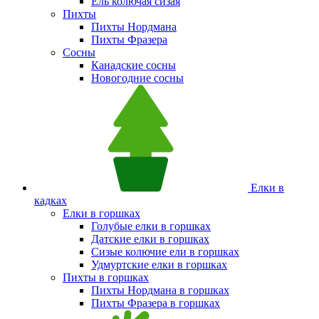
Ель колючая сизая
Пихты
Пихты Нордмана
Пихты Фразера
Сосны
Канадские сосны
Новогодние сосны
Елки в
кадках
Елки в горшках
Голубые елки в горшках
Датские елки в горшках
Сизые колючие ели в горшках
Удмуртские елки в горшках
Пихты в горшках
Пихты Нордмана в горшках
Пихты Фразера в горшках