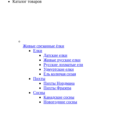
Каталог товаров
Живые срезанные ёлки
Елки
Датские елки
Живые русские елки
Русские лохматые ели
Удмуртские елки
Ель колючая сизая
Пихты
Пихты Нордмана
Пихты Фразера
Сосны
Канадские сосны
Новогодние сосны