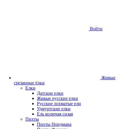
Войти
Живые
срезанные ёлки
Елки
Датские елки
Живые русские елки
Русские лохматые ели
Удмуртские елки
Ель колючая сизая
Пихты
Пихты Нордмана