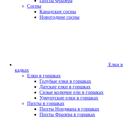
Пихты Фразера
Сосны
Канадские сосны
Новогодние сосны
Елки в
кадках
Елки в горшках
Голубые елки в горшках
Датские елки в горшках
Сизые колючие ели в горшках
Удмуртские елки в горшках
Пихты в горшках
Пихты Нордмана в горшках
Пихты Фразера в горшках