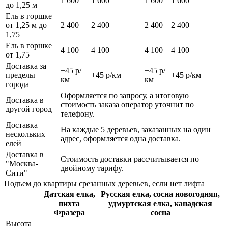
1 600
1 600
1 600
1 600
до 1,25 м
Ель в горшке
от 1,25 м до
2 400
2 400
2 400
2 400
1,75
Ель в горшке
4 100
4 100
4 100
4 100
от 1,75
Доставка за
+45 р/
+45 р/
пределы
+45 р/км
+45 р/км
км
км
города
Оформляется по запросу, а итоговую
Доставка в
стоимость заказа оператор уточнит по
другой город
телефону.
Доставка
На каждые 5 деревьев, заказанных на один
нескольких
адрес, оформляется одна доставка.
елей
Доставка в
Стоимость доставки рассчитывается по
"Москва-
двойному тарифу.
Сити"
Подъем до квартиры срезанных деревьев, если нет лифта
Датская елка,
Русская елка, сосна новогодняя,
пихта
удмуртская елка, канадская
Фразера
сосна
Высота