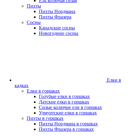
Ель колючая сизая
Пихты
Пихты Нордмана
Пихты Фразера
Сосны
Канадские сосны
Новогодние сосны
Елки в
кадках
Елки в горшках
Голубые елки в горшках
Датские елки в горшках
Сизые колючие ели в горшках
Удмуртские елки в горшках
Пихты в горшках
Пихты Нордмана в горшках
Пихты Фразера в горшках