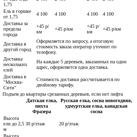
1,75
Ель в горшке
4 100
4 100
4 100
4 100
от 1,75
Доставка за
+45 р/
+45 р/
пределы
+45 р/км
+45 р/км
км
км
города
Оформляется по запросу, а итоговую
Доставка в
стоимость заказа оператор уточнит по
другой город
телефону.
Доставка
На каждые 5 деревьев, заказанных на один
нескольких
адрес, оформляется одна доставка.
елей
Доставка в
Стоимость доставки рассчитывается по
"Москва-
двойному тарифу.
Сити"
Подъем до квартиры срезанных деревьев, если нет лифта
Датская елка,
Русская елка, сосна новогодняя,
пихта
удмуртская елка, канадская
Фразера
сосна
Высота
ели до 2,5
30 р/этаж
20 р/этаж
м
Высота