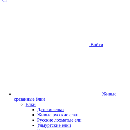
Войти
Живые
срезанные ёлки
Елки
Датские елки
Живые русские елки
Русские лохматые ели
Удмуртские елки