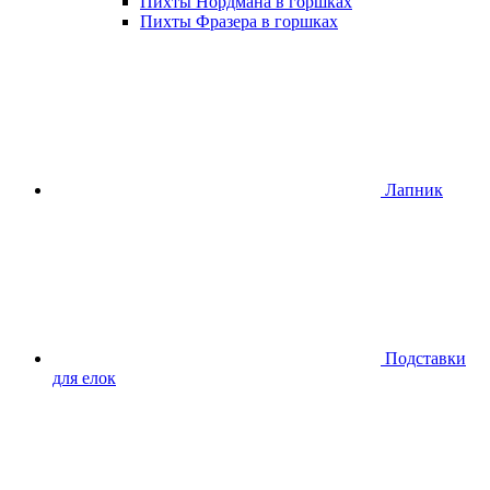
Пихты Нордмана в горшках
Пихты Фразера в горшках
Лапник
Подставки
для елок