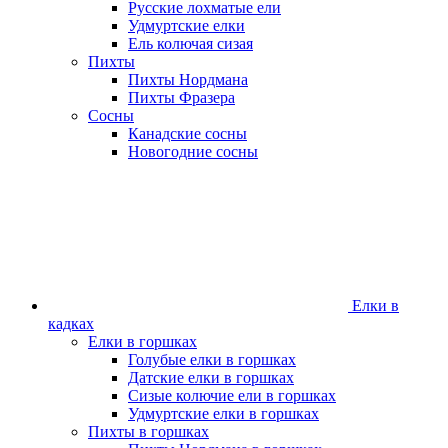
Русские лохматые ели
Удмуртские елки
Ель колючая сизая
Пихты
Пихты Нордмана
Пихты Фразера
Сосны
Канадские сосны
Новогодние сосны
Елки в
кадках
Елки в горшках
Голубые елки в горшках
Датские елки в горшках
Сизые колючие ели в горшках
Удмуртские елки в горшках
Пихты в горшках