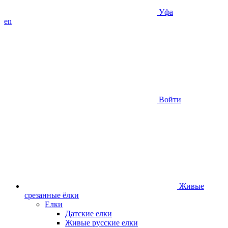
Уфа
en
Войти
Живые
срезанные ёлки
Елки
Датские елки
Живые русские елки