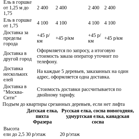
Ель в горшке
от 1,25 м до
2 400
2 400
2 400
2 400
1,75
Ель в горшке
4 100
4 100
4 100
4 100
от 1,75
Доставка за
+45 р/
+45 р/
пределы
+45 р/км
+45 р/км
км
км
города
Оформляется по запросу, а итоговую
Доставка в
стоимость заказа оператор уточнит по
другой город
телефону.
Доставка
На каждые 5 деревьев, заказанных на один
нескольких
адрес, оформляется одна доставка.
елей
Доставка в
Стоимость доставки рассчитывается по
"Москва-
двойному тарифу.
Сити"
Подъем до квартиры срезанных деревьев, если нет лифта
Датская елка,
Русская елка, сосна новогодняя,
пихта
удмуртская елка, канадская
Фразера
сосна
Высота
ели до 2,5
30 р/этаж
20 р/этаж